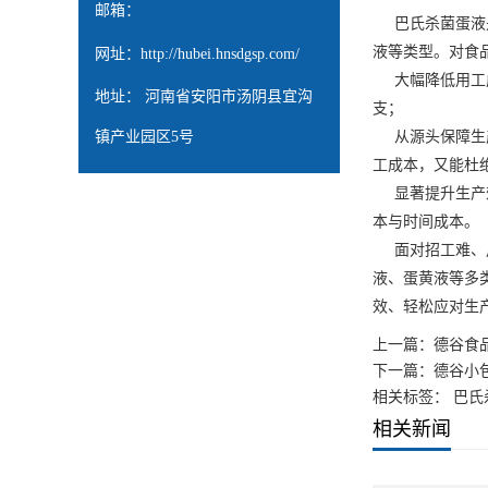
邮箱：
巴氏杀菌蛋液
液等类型。对食
网址：
http://hubei.hnsdgsp.com/
大幅降低用工成
地址： 河南省安阳市汤阴县宜沟
支；
镇产业园区5号
从源头保障生产
工成本，又能杜
显著提升生产效
本与时间成本。
面对招工难、用
液、蛋黄液等多
效、轻松应对生
上一篇：
德谷食
下一篇：
德谷小
相关标签： 巴氏
相关新闻