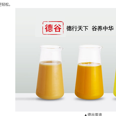
更轻松。
▲德谷蛋液